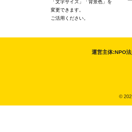
す
「文字サイズ」「背景色」を
す
変更できます。
め
ご活用ください。
コ
ー
ス
運営主体:NPO
© 20